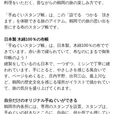
料理をいただく、昔ながらの鶴岡の旅の楽しみ方です。
「手ぬぐいスタンプ帳」は、この「詣でる つかる 頂き
ます」を体験できる旅のアイテム。鶴岡での旅の思い出を
形にする布のスタンプ帳です。
日本製 木綿100％の布帳
「手ぬぐいスタンプ帳」は、日本製。木綿100％の布でで
きています。赤い糸で綴られていて、布なのにまるで御朱
印帳のよう！
縫製をしているのも日本で、一つずつ、ミシンで丁寧に縫
われています。手にとると、やさしさを感じる風合いで
す。ページをめくると、庄内平野、出羽三山、最上川な
ど、鶴岡の歴史文化を感じる場所がイラストで描かれてい
て、旅の気分を盛り上げてくれます。
自分だけのオリジナル手ぬぐいができる
鶴岡市内各所には、専用のスタンプを設置。スタンプは、
手ぬぐいの好きなところに、自由に、何か所でも押してい