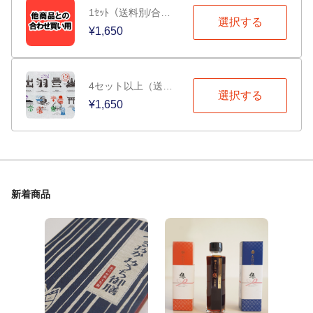
1ｾｯﾄ（送料別/合わせ買い用）
選択する
¥1,650
4セット以上（送料別）
選択する
¥1,650
新着商品